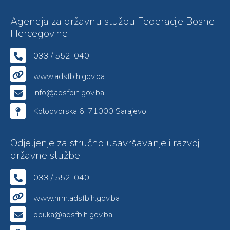
Agencija za državnu službu Federacije Bosne i
Hercegovine
033 / 552-040
www.adsfbih.gov.ba
info@adsfbih.gov.ba
Kolodvorska 6, 71000 Sarajevo
Odjeljenje za stručno usavršavanje i razvoj
državne službe
033 / 552-040
www.hrm.adsfbih.gov.ba
obuka@adsfbih.gov.ba