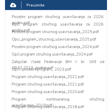
Preuzmite
Posebni program stručnog usavršavanja za 2026.
godinu.pdf
Opći program stručnog usavršavanja za 2026.
godinu.pdf
Posebni program strucnog usavrsavanja_2025.pdf
Opci_program_strucnog_usavrsavanja_2025.pdf
Posebni program stručnog usavršavanja_2024.pdf
Opći program stručnog usavršavanja_2024.pdf
Zaključak Vlade Federacije BiH V br. 169 od
09.02.2023. godine.pdf
Opći i posebni program_ 2023.pdf
Program stručnog usavršavanja_2022.pdf
Program stručnog usavršavanja_2021.pdf
Program stručnog usavršavanja_2020.pdf
Program kontinuiranog stručnog
usavršavanja_2019.pdf
Program stručnog usavršavanja_2018.pdf