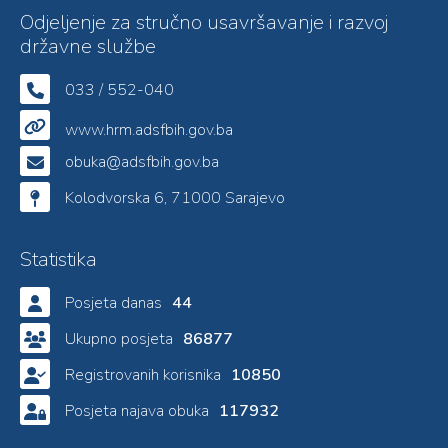
Odjeljenje za stručno usavršavanje i razvoj
državne službe
033 / 552-040
www.hrm.adsfbih.gov.ba
obuka@adsfbih.gov.ba
Kolodvorska 6, 71000 Sarajevo
Statistika
Posjeta danas
44
Ukupno posjeta
86877
Registrovanih korisnika
10850
Posjeta najava obuka
117932