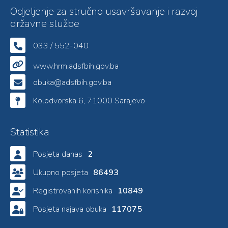
Odjeljenje za stručno usavršavanje i razvoj
državne službe
033 / 552-040
www.hrm.adsfbih.gov.ba
obuka@adsfbih.gov.ba
Kolodvorska 6, 71000 Sarajevo
Statistika
Posjeta danas
2
Ukupno posjeta
86493
Registrovanih korisnika
10849
Posjeta najava obuka
117075