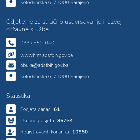
Kolodvorska 6, 71000 Sarajevo
Odjeljenje za stručno usavršavanje i razvoj
državne službe
033 / 552-040
www.hrm.adsfbih.gov.ba
obuka@adsfbih.gov.ba
Kolodvorska 6, 71000 Sarajevo
Statistika
Posjeta danas
61
Ukupno posjeta
86734
Registrovanih korisnika
10850