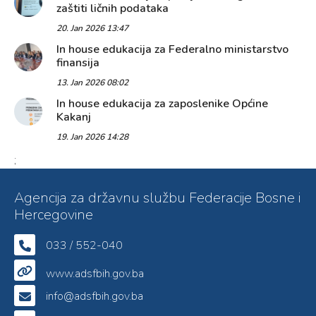
zaštiti ličnih podataka
20. Jan 2026 13:47
In house edukacija za Federalno ministarstvo
finansija
13. Jan 2026 08:02
In house edukacija za zaposlenike Općine
Kakanj
19. Jan 2026 14:28
;
Agencija za državnu službu Federacije Bosne i
Hercegovine
033 / 552-040
www.adsfbih.gov.ba
info@adsfbih.gov.ba