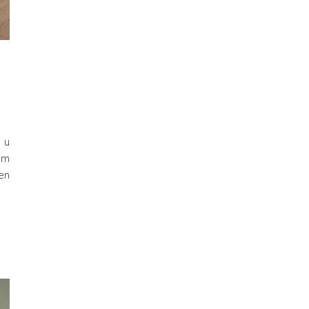
 u
om
en