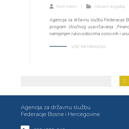
Root Admin
Aktuelni događaji
Agencija za državnu službu Federacije B
program stručnog usavršavanja „Financi
namijenjen rukovodiocima osnovnih i unutr
VIŠE INFORMACIJA
1
‹
Agencija za državnu službu
Federacije Bosne i Hercegovine