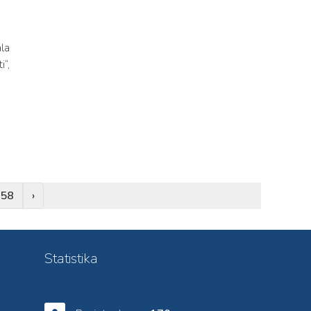
la
“,
58
›
Statistika