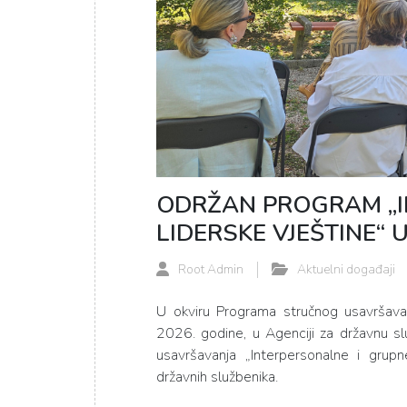
ODRŽAN PROGRAM „I
LIDERSKE VJEŠTINE“
Root Admin
Aktuelni događaji
U okviru Programa stručnog usavršava
2026. godine, u Agenciji za državnu s
usavršavanja „Interpersonalne i grupn
državnih službenika.