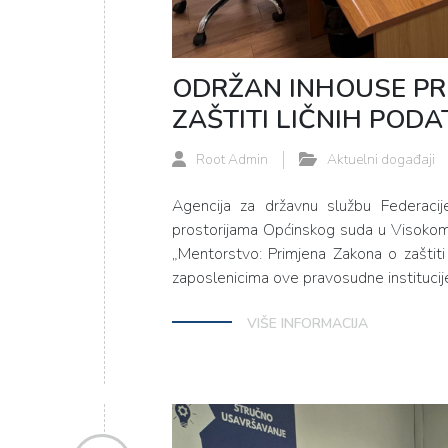
ODRŽAN INHOUSE PR
ZAŠTITI LIČNIH POD
Root Admin
Aktuelni događaji
Agencija za državnu službu Federaci
prostorijama Općinskog suda u Visokom
„Mentorstvo: Primjena Zakona o zaštit
zaposlenicima ove pravosudne institucij
VIŠE INFORMACIJA