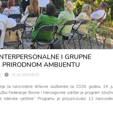
NTERPERSONALNE I GRUPNE
 U PRIRODNOM AMBIJENTU
15. Jul 2026 05:53
nja za rukovodeće državne službenike za 2026. godinu, 14. ju
lužbu Federacije Bosne i Hercegovine održan je program stručn
e liderske vještine“. Programu je prisustvovalo 11 rukovodeć