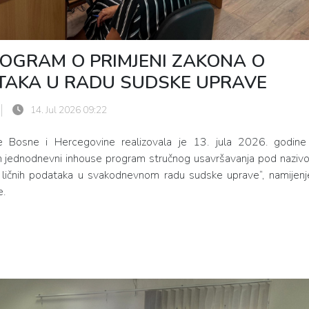
OGRAM O PRIMJENI ZAKONA O
ATAKA U RADU SUDSKE UPRAVE
14. Jul 2026 09:22
je Bosne i Hercegovine realizovala je 13. jula 2026. godine
 jednodnevni inhouse program stručnog usavršavanja pod naziv
i ličnih podataka u svakodnevnom radu sudske uprave“, namijenj
e.