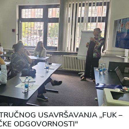
TRUČNOG USAVRŠAVANJA „FUK –
ČKE ODGOVORNOSTI"