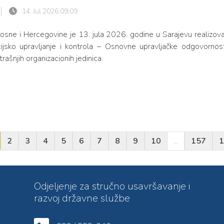
14. Jul 2026 09:09
osne i Hercegovine je 13. jula 2026. godine u Sarajevu realizova
jsko upravljanje i kontrola – Osnovne upravljačke odgovornosti
ašnjih organizacionih jedinica.
2
3
4
5
6
7
8
9
10
...
157
1
Odjeljenje za stručno usavršavanje i
razvoj državne službe