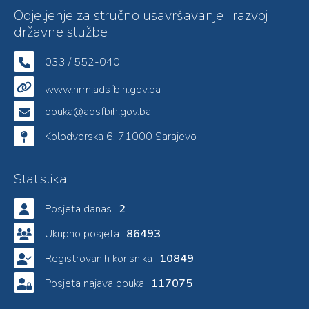
Odjeljenje za stručno usavršavanje i razvoj
državne službe
033 / 552-040
www.hrm.adsfbih.gov.ba
obuka@adsfbih.gov.ba
Kolodvorska 6, 71000 Sarajevo
Statistika
Posjeta danas
2
Ukupno posjeta
86493
Registrovanih korisnika
10849
Posjeta najava obuka
117075