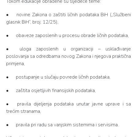
Tokom edukacije obrađene su sljedeće teme:
•
novine Zakona o zaštiti ličnih podataka BiH („Službeni
glasnik BiH“, broj: 12/25),
•
obaveze zaposlenih u procesu obrade ličnih podataka,
•
uloga zaposlenih u organizaciji – usklađivanje
poslovanja sa odredbama novog Zakona i njegova praktična
primjena,
•
postupanje u slučaju povrede ličnih podataka,
•
zaštita osjetljivih finansijskih podataka,
•
pravila dijeljenja podataka unutar javne uprave i sa
trećim stranama,
•
pravila pri radu sa vanjskim sistemima i servisima.