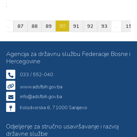
;
90
...
87
88
89
91
92
93
...
157
Agencija za državnu službu Federacije Bosne i
Hercegovine
033 / 552-040
www.adsfbih.gov.ba
info@adsfbih.gov.ba
Kolodvorska 6, 71000 Sarajevo
Odjeljenje za stručno usavršavanje i razvoj
državne službe