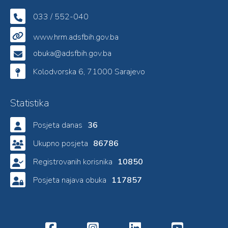
033 / 552-040
www.hrm.adsfbih.gov.ba
obuka@adsfbih.gov.ba
Kolodvorska 6, 71000 Sarajevo
Statistika
Posjeta danas
36
Ukupno posjeta
86786
Registrovanih korisnika
10850
Posjeta najava obuka
117857