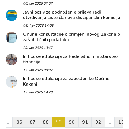
06. Jan 2026 07:07
Javni poziv za podnošenje prijava radi
utvrđivanja Liste članova disciplinskih komisija
06. Apr 2026 14:05
Online konsultacije o primjeni novog Zakona o
zaštiti ličnih podataka
20. Jan 2026 13:47
In house edukacija za Federalno ministarstvo
finansija
13. Jan 2026 08:02
In house edukacija za zaposlenike Općine
Kakanj
19. Jan 2026 14:28
;
89
...
86
87
88
90
91
92
...
157