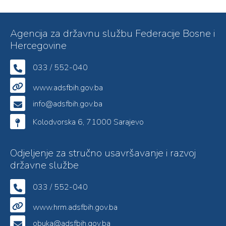
Agencija za državnu službu Federacije Bosne i
Hercegovine
033 / 552-040
www.adsfbih.gov.ba
info@adsfbih.gov.ba
Kolodvorska 6, 71000 Sarajevo
Odjeljenje za stručno usavršavanje i razvoj
državne službe
033 / 552-040
www.hrm.adsfbih.gov.ba
obuka@adsfbih.gov.ba