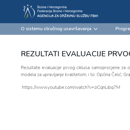
O sistemu stručnog usavršavanja
Progra
REZULTATI EVALUACIJE PRV
Rezultate evaluacije prvog ciklusa samoprocjene za o
modela za upravljanje kvalitetom, i to: Općina Čelić, Gr
https://www.youtube.com/watch?v=ziCqnLibq7M