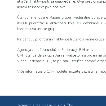
utvrđenih aktivnosti za unapređenje. Ova predionica 
upravi za inspekcijske poslove.
Članovi imenovane Radne grupe Federalne uprave za i
izvršili prioritizaciju aktivnosti koje su definira
konsenzusa unutar grupe.
Na osnovu prioritiziranih aktivnosti članovi radne grup
Agencija za državnu službu Federacije BiH aktivno radi 
CAF standarda za upravljanje kvalitetom u organima d
Vlade Federacije BiH, te pružanju stručne pomoći orga
Više informacija o CAF modelu možete saznati na našo
Agencija za državnu službu