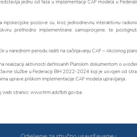
predstavlja jednu od faza u implementaciji CAF modela u Federal
npskecijske poslove su, kroz jednodnevnu interaktivnu radioni
ne u okviru prethodno implementirane samoprocjene, te postignu
e će u narednom periodu raditi na sačinjavanju CAF – Akcionog plan
na realizaciji aktivnosti definisanih Planskim dokumentom o uvođe
ržavne službe u Federaciji BIH 2022-2024 koji je usvojen od str
nima uprave prilikom implementacije CAF modela upravljanja.
j web stranici: www.hrm.adsfbih.gov.ba.
Odjeljenje za stručno usavršavanje i