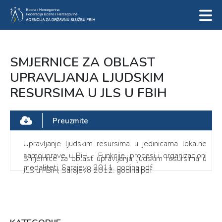
SMJERNICE ZA OBLAST
UPRAVLJANJA LJUDSKIM
RESURSIMA U JLS U FBIH
Preuzmite
Upravljanje ljudskim resursima u jedinicama lokalne
samouprave u BiH - Funkcije, procesi i organizacioni
Smjernice za oblast upravljanja ljudskim resursima u
modaliteti, Sarajevo 2011. godina.pdf
JLS u FBiH, Sarajevo 2012. godina.pdf