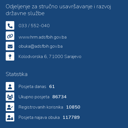
Odjeljenje za stručno usavršavanje i razvoj
državne službe
033 / 552-040
www.hrm.adsfbih.gov.ba
obuka@adsfbih.gov.ba
Kolodvorska 6, 71000 Sarajevo
Statistika
Posjeta danas
61
Ukupno posjeta
86734
Registrovanih korisnika
10850
Posjeta najava obuka
117789