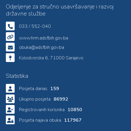
Odjeljenje za stručno usavršavanje i razvoj
državne službe
033 / 552-040
www.hrm.adsfbih.gov.ba
obuka@adsfbih.gov.ba
Kolodvorska 6, 71000 Sarajevo
Statistika
Posjeta danas
159
Ukupno posjeta
86992
Registrovanih korisnika
10850
Posjeta najava obuka
117967