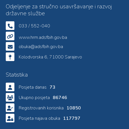
Odjeljenje za stručno usavršavanje i razvoj
državne službe
033 / 552-040
www.hrm.adsfbih.gov.ba
obuka@adsfbih.gov.ba
Kolodvorska 6, 71000 Sarajevo
Statistika
Posjeta danas
73
Ukupno posjeta
86746
Registrovanih korisnika
10850
Posjeta najava obuka
117797