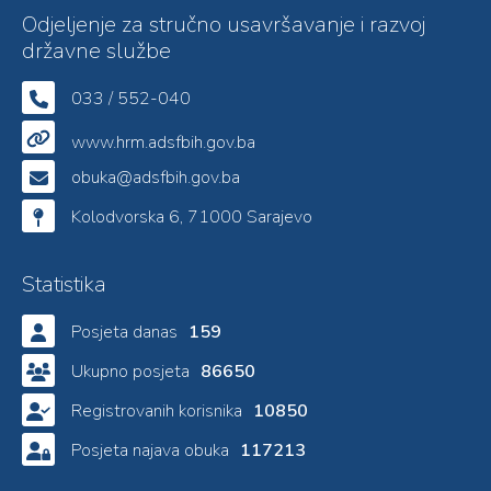
Odjeljenje za stručno usavršavanje i razvoj
državne službe
033 / 552-040
www.hrm.adsfbih.gov.ba
obuka@adsfbih.gov.ba
Kolodvorska 6, 71000 Sarajevo
Statistika
Posjeta danas
159
Ukupno posjeta
86650
Registrovanih korisnika
10850
Posjeta najava obuka
117213