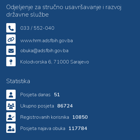
Odjeljenje za stručno usavršavanje i razvoj
državne službe
033 / 552-040
www.hrm.adsfbih.gov.ba
obuka@adsfbih.gov.ba
Kolodvorska 6, 71000 Sarajevo
Statistika
Posjeta danas
51
Ukupno posjeta
86724
Registrovanih korisnika
10850
Posjeta najava obuka
117784