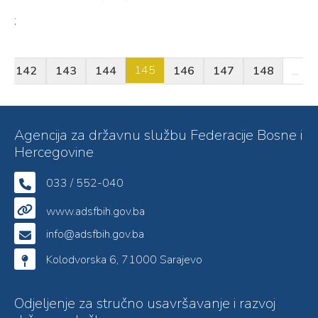
;
145
142
143
144
146
147
148
...
Agencija za državnu službu Federacije Bosne i
Hercegovine
033 / 552-040
www.adsfbih.gov.ba
info@adsfbih.gov.ba
Kolodvorska 6, 71000 Sarajevo
Odjeljenje za stručno usavršavanje i razvoj