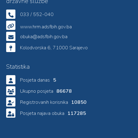
državne službe
033 / 552-040
www.hrm.adsfbih.gov.ba
obuka@adsfbih.gov.ba
Kolodvorska 6, 71000 Sarajevo
Statistika
Posjeta danas
5
Ukupno posjeta
86678
Registrovanih korisnika
10850
Posjeta najava obuka
117285