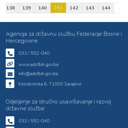
141
138
139
140
142
143
144
...
Agencija za državnu službu Federacije Bosne i
Hercegovine
033 / 552-040
www.adsfbih.gov.ba
info@adsfbih.gov.ba
Kolodvorska 6, 71000 Sarajevo
Odjeljenje za stručno usavršavanje i razvoj
državne službe
033 / 552-040