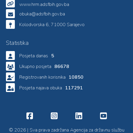
www.hrm.adsfbih.gov.ba
obuka@adsfbih.gov.ba
Kolodvorska 6, 71000 Sarajevo
Statistika
Posjeta danas
5
Ukupno posjeta
86678
Registrovanih korisnika
10850
Posjeta najava obuka
117291
© 2026 | Sva prava zadržana Agencija za državnu službu