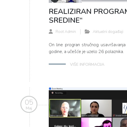
REALIZIRAN PROGRAM
SREDINE“
Root Admin
Aktuelni događaji
On line progran stručnog usavršavanja
godine, a učešće je uzelo 26 polaznika.
VIŠE INFORMACIJA
05
Maj