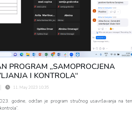
VAN PROGRAM „SAMOPROCJENA
LJANJA I KONTROLA“
11. May 2023 10:35
23. godine, održan je program stručnog usavršavanja na te
kontrola“.