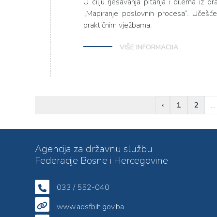
U cilju rješavanja pitanja i dilema iz
„Mapiranje poslovnih procesa“. Učešće
praktičnim vježbama.
VIŠE INFORMACIJA
‹
1
2
...
Agencija za državnu službu
Federacije Bosne i Hercegovine
033 / 552-040
www.adsfbih.gov.ba