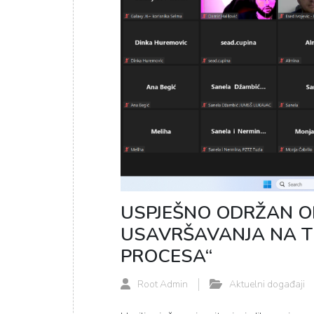
USPJEŠNO ODRŽAN 
USAVRŠAVANJA NA T
PROCESA“
Root Admin
Aktuelni događaji