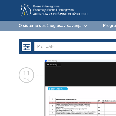
O sistemu stručnog usavršavanja
Progra
11
Maj