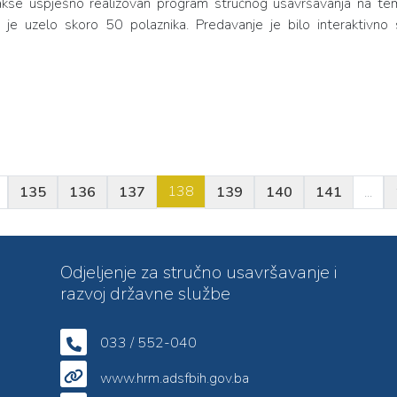
 prakse uspješno realizovan program stručnog usavršavanja na te
 je uzelo skoro 50 polaznika. Predavanje je bilo interaktivno 
138
135
136
137
139
140
141
...
Odjeljenje za stručno usavršavanje i
razvoj državne službe
033 / 552-040
www.hrm.adsfbih.gov.ba