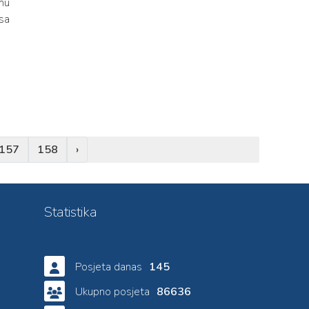
mu
sa
157
158
›
Statistika
Posjeta danas
145
Ukupno posjeta
86636