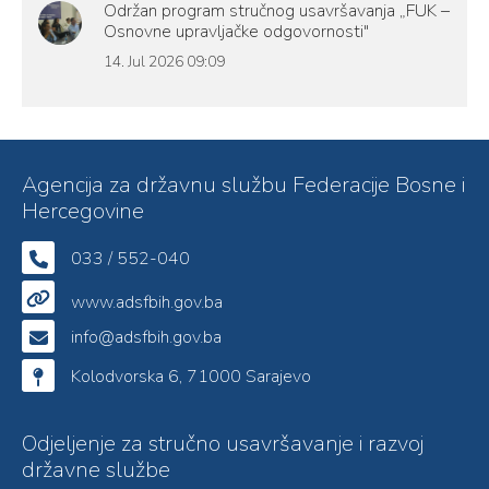
Održan program stručnog usavršavanja „FUK –
Osnovne upravljačke odgovornosti"
14. Jul 2026 09:09
Agencija za državnu službu Federacije Bosne i
Hercegovine
033 / 552-040
www.adsfbih.gov.ba
info@adsfbih.gov.ba
Kolodvorska 6, 71000 Sarajevo
Odjeljenje za stručno usavršavanje i razvoj
državne službe