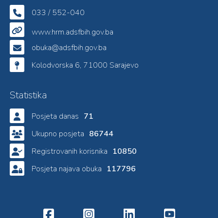
033 / 552-040
www.hrm.adsfbih.gov.ba
obuka@adsfbih.gov.ba
Kolodvorska 6, 71000 Sarajevo
Statistika
Posjeta danas
71
Ukupno posjeta
86744
Registrovanih korisnika
10850
Posjeta najava obuka
117796