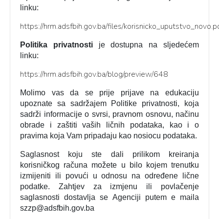
linku:
https://hrm.adsfbih.gov.ba/files/korisnicko_uputstvo_novo.p
Politika privatnosti
je dostupna na sljedećem
linku:
https://hrm.adsfbih.gov.ba/blog/preview/648
Molimo vas da se prije prijave na edukaciju
upoznate sa sadržajem Politike privatnosti, koja
sadrži informacije o svrsi, pravnom osnovu, načinu
obrade i zaštiti vaših ličnih podataka, kao i o
pravima koja Vam pripadaju kao nosiocu podataka.
Saglasnost koju ste dali prilikom kreiranja
korisničkog računa možete u bilo kojem trenutku
izmijeniti ili povući u odnosu na određene lične
podatke. Zahtjev za izmjenu ili povlačenje
saglasnosti dostavlja se Agenciji putem e maila
szzp@adsfbih.gov.ba