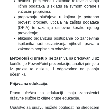
definišu primjerene i zakonite rokove čuvanja
ličnih podataka u skladu sa svrhom obrade i
važećim propisima;
prepoznaju slučajeve u kojima je potrebno
provesti procjenu uticaja na zaštitu podataka
(DPIA) te razumiju osnovne korake njenog
provođenja;
efikasno organizuju postupanje po zahtjevima
ispitanika radi ostvarivanja njihovih prava u
zakonom propisanim rokovima;
Metodološki pristup
se zasniva na predavanju uz
korištenje PowerPoint prezentacije, analizi primjera
iz prakse te diskusiji i odgovorima na pitanja
učesnika.
Prijava na edukaciju:
Pravo učešća na edukaciji imaju zaposlenici
državne službe iz ciljne grupe edukacije.
Uputstvo za prijavu možete pogledati na sljedećem