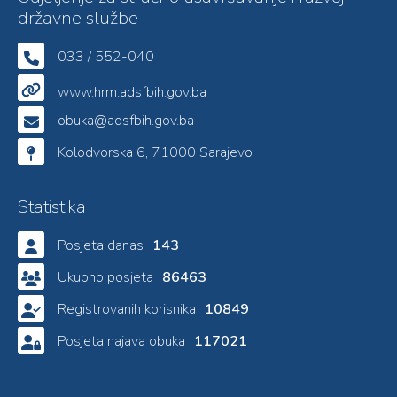
državne službe
033 / 552-040
www.hrm.adsfbih.gov.ba
obuka@adsfbih.gov.ba
Kolodvorska 6, 71000 Sarajevo
Statistika
Posjeta danas
143
Ukupno posjeta
86463
Registrovanih korisnika
10849
Posjeta najava obuka
117021