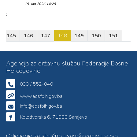
19. Jan 2026 14:28
;
148
145
146
147
149
150
151
...
Agencija za državnu službu Federacije Bosne i
Hercegovine
033 / 552-040
www.adsfbih.gov.ba
info@adsfbih.gov.ba
Kolodvorska 6, 71000 Sarajevo
Odjeljenje za stručno usavršavanje i razvoj