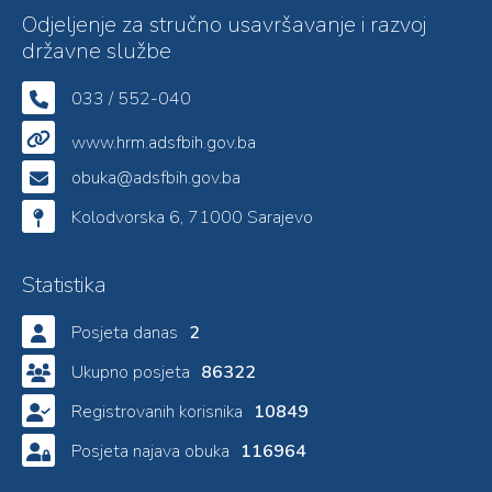
Odjeljenje za stručno usavršavanje i razvoj
državne službe
033 / 552-040
www.hrm.adsfbih.gov.ba
obuka@adsfbih.gov.ba
Kolodvorska 6, 71000 Sarajevo
Statistika
Posjeta danas
2
Ukupno posjeta
86322
Registrovanih korisnika
10849
Posjeta najava obuka
116964