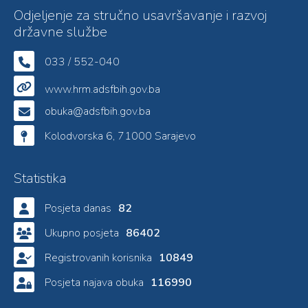
Odjeljenje za stručno usavršavanje i razvoj
državne službe
033 / 552-040
www.hrm.adsfbih.gov.ba
obuka@adsfbih.gov.ba
Kolodvorska 6, 71000 Sarajevo
Statistika
Posjeta danas
82
Ukupno posjeta
86402
Registrovanih korisnika
10849
Posjeta najava obuka
116990