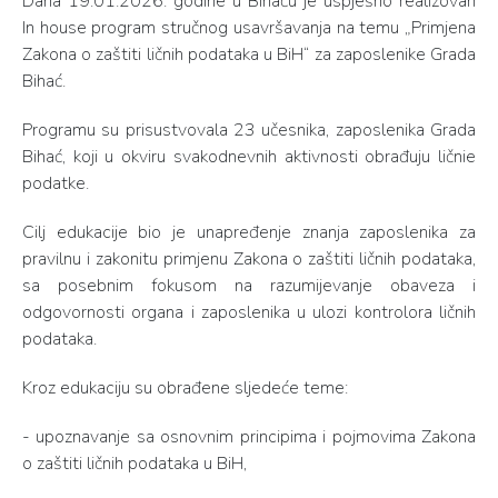
Dana 19.01.2026. godine u Bihaću je uspješno realizovan
In house program stručnog usavršavanja na temu „Primjena
Zakona o zaštiti ličnih podataka u BiH“ za zaposlenike Grada
Bihać.
Programu su prisustvovala 23 učesnika, zaposlenika Grada
Bihać, koji u okviru svakodnevnih aktivnosti obrađuju ličnie
podatke.
Cilj edukacije bio je unapređenje znanja zaposlenika za
pravilnu i zakonitu primjenu Zakona o zaštiti ličnih podataka,
sa posebnim fokusom na razumijevanje obaveza i
odgovornosti organa i zaposlenika u ulozi kontrolora ličnih
podataka.
Kroz edukaciju su obrađene sljedeće teme:
- upoznavanje sa osnovnim principima i pojmovima Zakona
o zaštiti ličnih podataka u BiH,