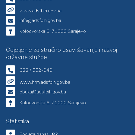
www.adsfbih.gov.ba
info@adsfbih.gov.ba
Kolodvorska 6, 71000 Sarajevo
Odjeljenje za stručno usavršavanje i razvoj
državne službe
033 / 552-040
www.hrm.adsfbih.gov.ba
obuka@adsfbih.gov.ba
Kolodvorska 6, 71000 Sarajevo
Statistika
Posjeta danas
82