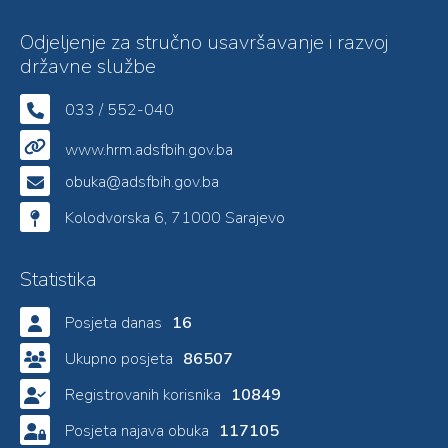
Odjeljenje za stručno usavršavanje i razvoj
državne službe
033 / 552-040
www.hrm.adsfbih.gov.ba
obuka@adsfbih.gov.ba
Kolodvorska 6, 71000 Sarajevo
Statistika
Posjeta danas
16
Ukupno posjeta
86507
Registrovanih korisnika
10849
Posjeta najava obuka
117105