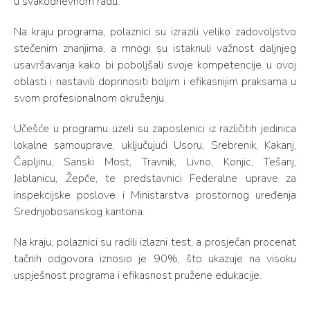
u svakodnevnom radu.
Na kraju programa, polaznici su izrazili veliko zadovoljstvo
stečenim znanjima, a mnogi su istaknuli važnost daljnjeg
usavršavanja kako bi poboljšali svoje kompetencije u ovoj
oblasti i nastavili doprinositi boljim i efikasnijim praksama u
svom profesionalnom okruženju.
Učešće u programu uzeli su zaposlenici iz različitih jedinica
lokalne samouprave, uključujući Usoru, Srebrenik, Kakanj,
Čapljinu, Sanski Most, Travnik, Livno, Konjic, Tešanj,
Jablanicu, Žepče, te predstavnici Federalne uprave za
inspekcijske poslove i Ministarstva prostornog uređenja
Srednjobosanskog kantona.
Na kraju, polaznici su radili izlazni test, a prosječan procenat
tačnih odgovora iznosio je 90%, što ukazuje na visoku
uspješnost programa i efikasnost pružene edukacije.