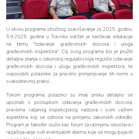
U okviru programa stručnog usavršavanja za 2025. godinu,
5.9.2025. godine u Travniku održan je nastavak edukacije
na temu "Izdavanje građevinskih dozvola i uloga
građevinskih inspektora". Cilj ovog programa bio je pružiti
detaljna znanja o zakonskoj regulativi koja reguliše izdavanje
građevinskih dozvola i ulogu građevinskih inspektora, te
osposobiti polaznike za pravilno primjenjivanje tih normi u
svakodnevnoj praksi.
Tokom programa, polaznici su imali priliku detaljno se
upoznati s postupkom izdavanja građevinskih dozvola,
pravilima valjanog inspekcijskog nadzora i svim važnim
aspektima koji se odnose na primjenu zakonskih odredbi.
Program je također služio kao forum za razmjenu iskustava i
razjašnjavanje svih eventualnih dilema koje se mogu pojaviti