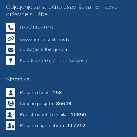
Odjeljenje za stručno usavršavanje i razvoj
državne službe
033 / 552-040
www.hrm.adsfbih.gov.ba
obuka@adsfbih.gov.ba
Kolodvorska 6, 71000 Sarajevo
Statistika
Posjeta danas
158
Ukupno posjeta
86649
Registrovanih korisnika
10850
Posjeta najava obuka
117212