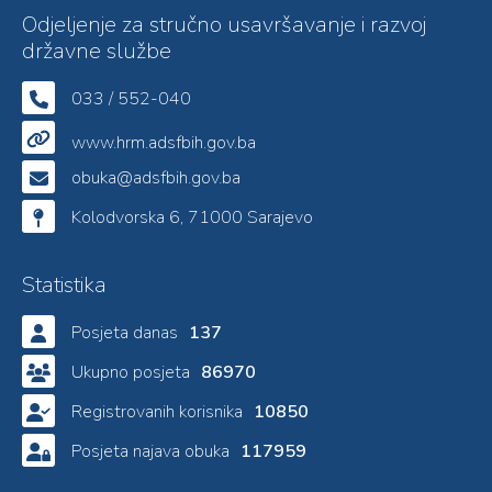
Odjeljenje za stručno usavršavanje i razvoj
državne službe
033 / 552-040
www.hrm.adsfbih.gov.ba
obuka@adsfbih.gov.ba
Kolodvorska 6, 71000 Sarajevo
Statistika
Posjeta danas
137
Ukupno posjeta
86970
Registrovanih korisnika
10850
Posjeta najava obuka
117959