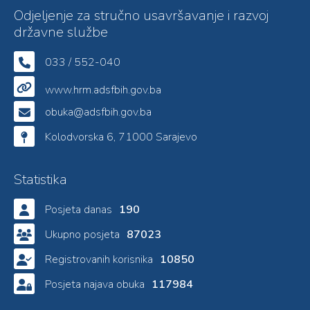
Odjeljenje za stručno usavršavanje i razvoj
državne službe
033 / 552-040
www.hrm.adsfbih.gov.ba
obuka@adsfbih.gov.ba
Kolodvorska 6, 71000 Sarajevo
Statistika
Posjeta danas
190
Ukupno posjeta
87023
Registrovanih korisnika
10850
Posjeta najava obuka
117984