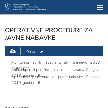
OPERATIVNE PROCEDURE ZA
JAVNE NABAVKE
Preuzmite
Monitoring javnih nabavki u BiH, Sarajevo 2018.
godina.pdf
Antikorupcijski priručnik u javnim nabavkama, Sarajevo
2019. godina.pdf
Operativne procedure za javne nabavke, Sarajevo
2019. godina.pdf