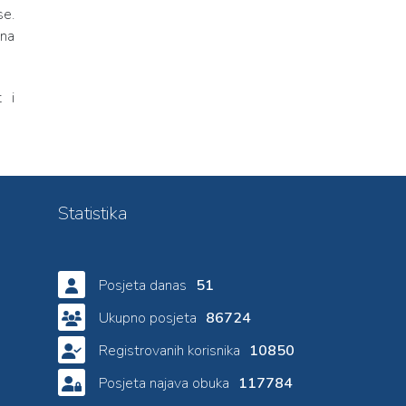
se.
ena
t i
Statistika
Posjeta danas
51
Ukupno posjeta
86724
Registrovanih korisnika
10850
Posjeta najava obuka
117784