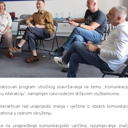
alizovan program stručnog usavršavanja na temu „Komunikacij
u interakciju“, namijenjen rukovodećim državnim službenicima.
eraktivan rad unaprijedili znanja i vještine iz oblasti komunikaci
 odnosa u radnom okruženju.
a unapređenje komunikacijskih vještina, razumijevanje znač