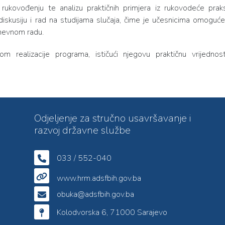
 rukovođenju te analizu praktičnih primjera iz rukovodeće prak
 diskusiju i rad na studijama slučaja, čime je učesnicima omoguć
dnevnom radu.
nom realizacije programa, ističući njegovu praktičnu vrijednos
Odjeljenje za stručno usavršavanje i
razvoj državne službe
033 / 552-040
www.hrm.adsfbih.gov.ba
obuka@adsfbih.gov.ba
Kolodvorska 6, 71000 Sarajevo