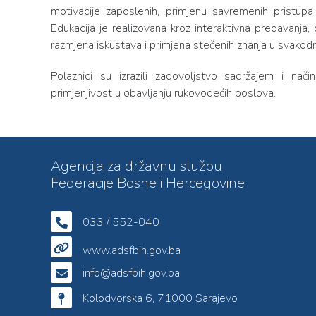
motivacije zaposlenih, primjenu savremenih pristupa
Edukacija je realizovana kroz interaktivna predavanja,
razmjena iskustava i primjena stečenih znanja u svako
Polaznici su izrazili zadovoljstvo sadržajem i nači
primjenjivost u obavljanju rukovodećih poslova.
Agencija za državnu službu
Federacije Bosne i Hercegovine
033 / 552-040
www.adsfbih.gov.ba
info@adsfbih.gov.ba
Kolodvorska 6, 71000 Sarajevo