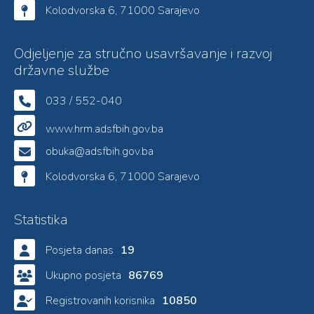
Kolodvorska 6, 71000 Sarajevo
Odjeljenje za stručno usavršavanje i razvoj
državne službe
033 / 552-040
www.hrm.adsfbih.gov.ba
obuka@adsfbih.gov.ba
Kolodvorska 6, 71000 Sarajevo
Statistika
Posjeta danas
19
Ukupno posjeta
86769
Registrovanih korisnika
10850