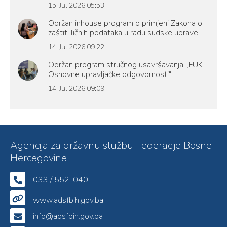
15. Jul 2026 05:53
Održan inhouse program o primjeni Zakona o
zaštiti ličnih podataka u radu sudske uprave
14. Jul 2026 09:22
Održan program stručnog usavršavanja „FUK –
Osnovne upravljačke odgovornosti"
14. Jul 2026 09:09
Agencija za državnu službu Federacije Bosne i
Hercegovine
033 / 552-040
www.adsfbih.gov.ba
info@adsfbih.gov.ba