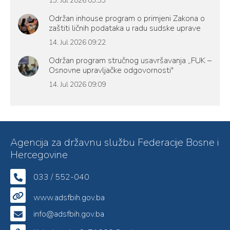
15. Jul 2026 05:53
Održan inhouse program o primjeni Zakona o
zaštiti ličnih podataka u radu sudske uprave
14. Jul 2026 09:22
Održan program stručnog usavršavanja „FUK –
Osnovne upravljačke odgovornosti"
14. Jul 2026 09:09
Agencija za državnu službu Federacije Bosne i
Hercegovine
033 / 552-040
www.adsfbih.gov.ba
info@adsfbih.gov.ba