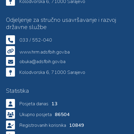
Kolodvorska 6, 71000 Sarajevo
Odjeljenje za stručno usavršavanje i razvoj
državne službe
033 / 552-040
www.hrm.adsfbih.gov.ba
obuka@adsfbih.gov.ba
Kolodvorska 6, 71000 Sarajevo
Statistika
Posjeta danas
13
Ukupno posjeta
86504
Registrovanih korisnika
10849