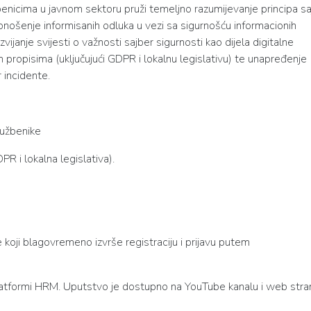
benicima u javnom sektoru pruži temeljno razumijevanje principa sa
donošenje informisanih odluka u vezi sa sigurnošću informacionih
vijanje svijesti o važnosti sajber sigurnosti kao dijela digitalne
 propisima (uključujući GDPR i lokalnu legislativu) te unapređenje
 incidente.
lužbenike
DPR i lokalna legislativa).
e koji blagovremeno izvrše registraciju i prijavu putem
a platformi HRM. Uputstvo je dostupno na YouTube kanalu i web stran