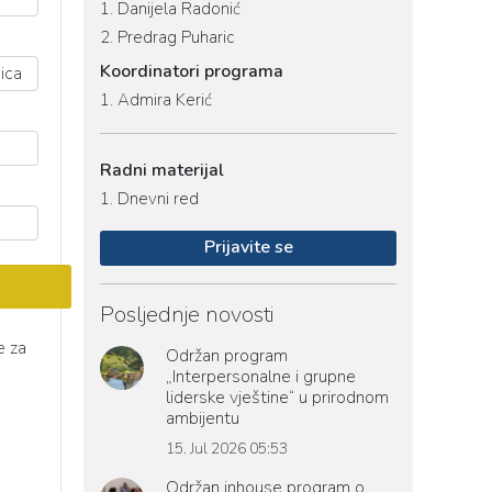
1.
Danijela Radonić
2.
Predrag Puharic
Koordinatori programa
1.
Admira Kerić
Radni materijal
1.
Dnevni red
Prijavite se
Posljednje novosti
e za
Održan program
„Interpersonalne i grupne
liderske vještine“ u prirodnom
ambijentu
15. Jul 2026 05:53
Održan inhouse program o