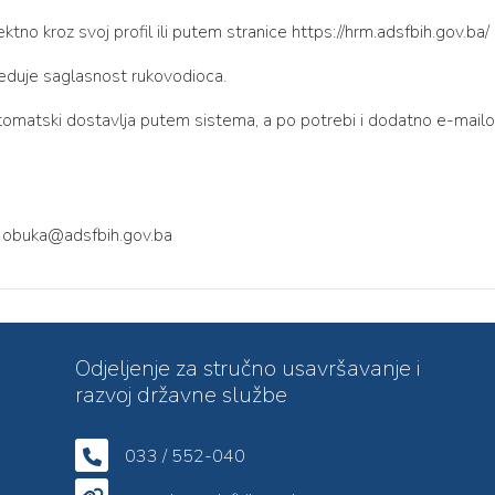
rektno kroz svoj profil ili putem stranice https://hrm.adsfbih.gov.ba/ 
jeduje saglasnost rukovodioca.
utomatski dostavlja putem sistema, a po potrebi i dodatno e-mail
la obuka@adsfbih.gov.ba
Odjeljenje za stručno usavršavanje i
razvoj državne službe
033 / 552-040