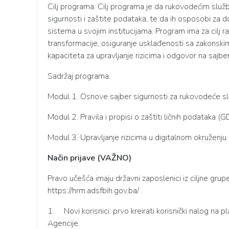
Cilj programa: Cilj programa je da rukovodećim služ
sigurnosti i zaštite podataka, te da ih osposobi za 
sistema u svojim institucijama. Program ima za cilj raz
transformacije, osiguranje usklađenosti sa zakonskim
kapaciteta za upravljanje rizicima i odgovor na sajber
Sadržaj programa:
Modul 1. Osnove sajber sigurnosti za rukovodeće s
Modul 2. Pravila i propisi o zaštiti ličnih podataka (G
Modul 3. Upravljanje rizicima u digitalnom okruženju
Način prijave (VAŽNO)
Pravo učešća imaju državni zaposlenici iz ciljne grup
https://hrm.adsfbih.gov.ba/ .
1.
Novi korisnici: prvo kreirati korisnički nalog n
Agencije.