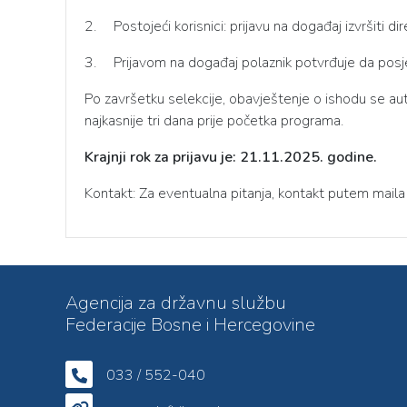
2.
Postojeći korisnici: prijavu na događaj izvršiti di
3.
Prijavom na događaj polaznik potvrđuje da pos
Po završetku selekcije, obavještenje o ishodu se a
najkasnije tri dana prije početka programa.
Krajnji rok za prijavu je: 21.11.2025. godine.
Kontakt: Za eventualna pitanja, kontakt putem mai
Agencija za državnu službu
Federacije Bosne i Hercegovine
033 / 552-040