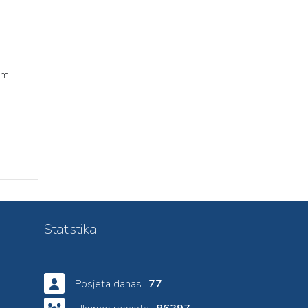
.
om,
Statistika
Posjeta danas
77