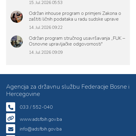
15. Jul 2026 05:53
Održan inhouse program o primjeni Zakona o
zaštiti ličnih podataka u radu sudske uprave
14. Jul 2026 09:22
Održan program stručnog usavršavanja „FUK –
Osnovne upravljačke odgovornosti"
14. Jul 2026 09:09
Agencija za državnu službu Federacije Bosne i
Hercegovine
033 / 552-040
www.adsfbih.gov.ba
info@adsfbih.gov.ba