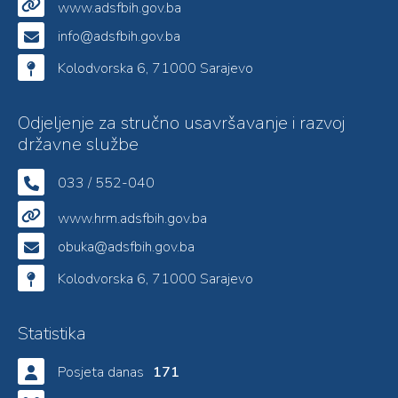
www.adsfbih.gov.ba
info@adsfbih.gov.ba
Kolodvorska 6, 71000 Sarajevo
Odjeljenje za stručno usavršavanje i razvoj
državne službe
033 / 552-040
www.hrm.adsfbih.gov.ba
obuka@adsfbih.gov.ba
Kolodvorska 6, 71000 Sarajevo
Statistika
Posjeta danas
171