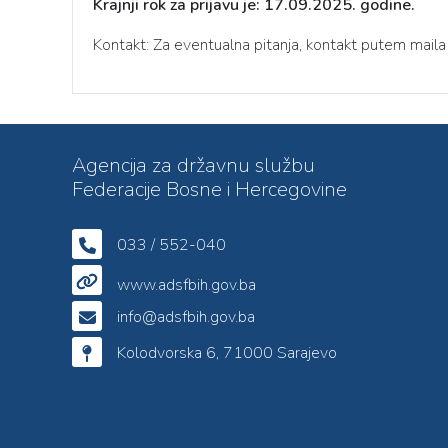
Krajnji rok za prijavu je: 17.09.2025. godine.
Kontakt: Za eventualna pitanja, kontakt putem
maila
Agencija za državnu službu
Federacije Bosne i Hercegovine
033 / 552-040
www.adsfbih.gov.ba
info@adsfbih.gov.ba
Kolodvorska 6, 71000 Sarajevo