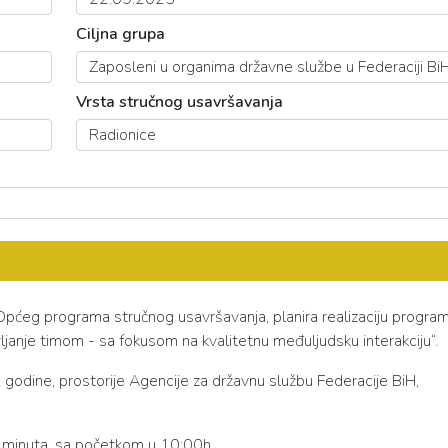
Ciljna grupa
Vrsta stručnog usavršavanja
 Općeg programa stručnog usavršavanja, planira realizaciju progra
ljanje timom - sa fokusom na kvalitetnu međuljudsku interakciju“.
 godine, prostorije Agencije za državnu službu Federacije BiH,
5 minuta, sa početkom u 10:00h.