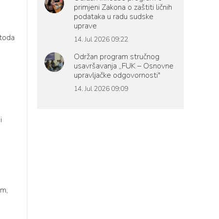
primjeni Zakona o zaštiti ličnih
podataka u radu sudske
uprave
etoda
14. Jul 2026 09:22
Održan program stručnog
usavršavanja „FUK – Osnovne
upravljačke odgovornosti"
14. Jul 2026 09:09
i
om
,