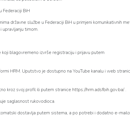
u Federaciji BiH
ganima državne službe u Federaciji BiH u primjeni komunikativnih m
 upravljanju timom.
e koji blagovremeno izvrše registraciju i prijavu putem
platformi HRM. Uputstvo je dostupno na YouTube kanalu i web stranic
ktno kroz svoj profil ili putem stranice
https://hrm.adsfbih.gov.ba/
.
duje saglasnost rukovodioca.
utomatski dostavlja putem sistema, a po potrebi i dodatno e-
mail