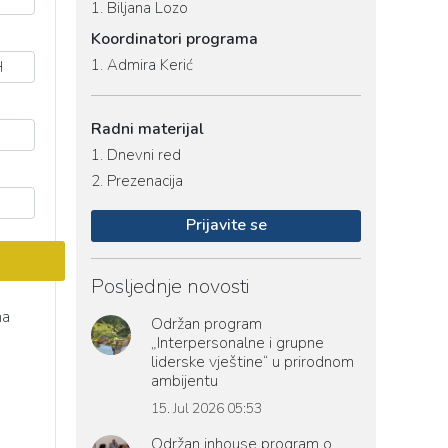
1.
Biljana Lozo
Koordinatori programa
1.
Admira Kerić
Radni materijal
1.
Dnevni red
2.
Prezenacija
Prijavite se
Posljednje novosti
ma
Održan program
„Interpersonalne i grupne
liderske vještine“ u prirodnom
ambijentu
15. Jul 2026 05:53
Održan inhouse program o