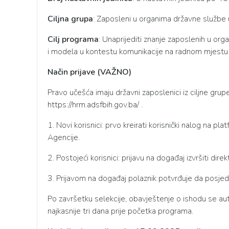
Ciljna grupa
: Zaposleni u organima državne službe 
Cilj programa
: Unaprijediti znanje zaposlenih u or
i modela u
kontestu
komunikacije na radnom mjestu i
Način prijave (VAŽNO)
Pravo učešća imaju državni zaposlenici iz ciljne grup
https://hrm.adsfbih.gov.ba/
.
1. Novi korisnici: prvo kreirati korisnički nalog na 
Agencije.
2. Postojeći korisnici: prijavu na događaj izvršiti dire
3. Prijavom na događaj polaznik potvrđuje da posje
Po završetku selekcije, obavještenje o ishodu se a
najkasnije tri dana prije
početka
programa.