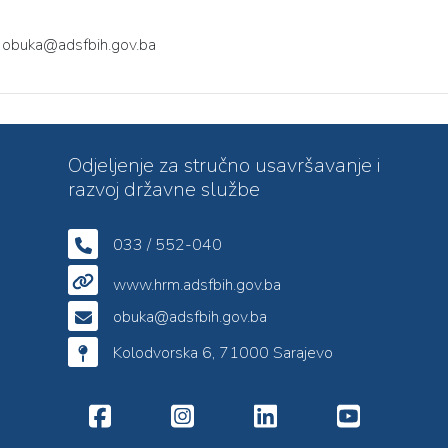
obuka@adsfbih.gov.ba
Odjeljenje za stručno usavršavanje i
razvoj državne službe
033 / 552-040
www.hrm.adsfbih.gov.ba
obuka@adsfbih.gov.ba
Kolodvorska 6, 71000 Sarajevo