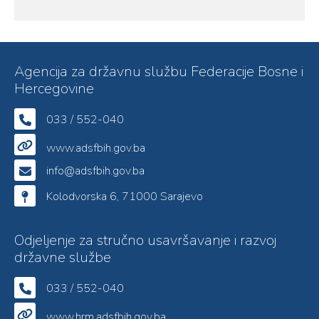
Agencija za državnu službu Federacije Bosne i
Hercegovine
033 / 552-040
www.adsfbih.gov.ba
info@adsfbih.gov.ba
Kolodvorska 6, 71000 Sarajevo
Odjeljenje za stručno usavršavanje i razvoj
državne službe
033 / 552-040
www.hrm.adsfbih.gov.ba