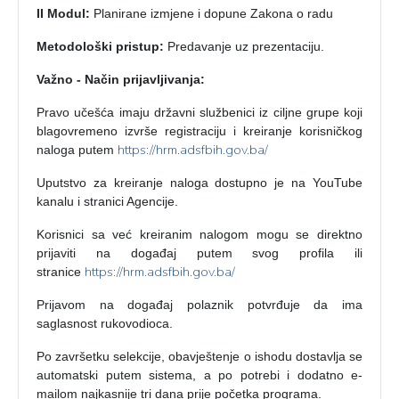
II Modul:
Planirane izmjene i dopune Zakona o radu
Metodološki pristup:
Predavanje uz prezentaciju.
Važno - Način prijavljivanja:
Pravo učešća imaju državni službenici iz ciljne grupe koji
blagovremeno izvrše registraciju i kreiranje korisničkog
https://hrm.adsfbih.gov.ba/
naloga putem
Uputstvo za kreiranje naloga dostupno je na YouTube
kanalu i stranici Agencije.
Korisnici sa već kreiranim nalogom mogu se direktno
prijaviti na događaj putem svog profila ili
https://hrm.adsfbih.gov.ba/
stranice
Prijavom na događaj polaznik potvrđuje da ima
saglasnost rukovodioca.
Po završetku selekcije, obavještenje o ishodu dostavlja se
automatski putem sistema, a po potrebi i dodatno e-
mailom najkasnije tri dana prije početka programa.