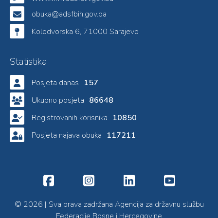
obuka@adsfbih.gov.ba
Kolodvorska 6, 71000 Sarajevo
Statistika
Posjeta danas
157
Ukupno posjeta
86648
Registrovanih korisnika
10850
Posjeta najava obuka
117211
© 2026 | Sva prava zadržana Agencija za državnu službu
Federacije Bosne i Hercegovine