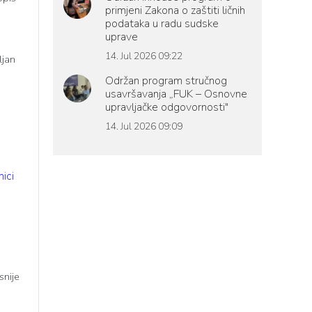
primjeni Zakona o zaštiti ličnih
podataka u radu sudske
uprave
14. Jul 2026 09:22
ljan
Održan program stručnog
usavršavanja „FUK – Osnovne
upravljačke odgovornosti"
14. Jul 2026 09:09
ici
snije