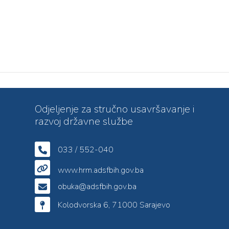
Odjeljenje za stručno usavršavanje i
razvoj državne službe
033 / 552-040
www.hrm.adsfbih.gov.ba
obuka@adsfbih.gov.ba
Kolodvorska 6, 71000 Sarajevo