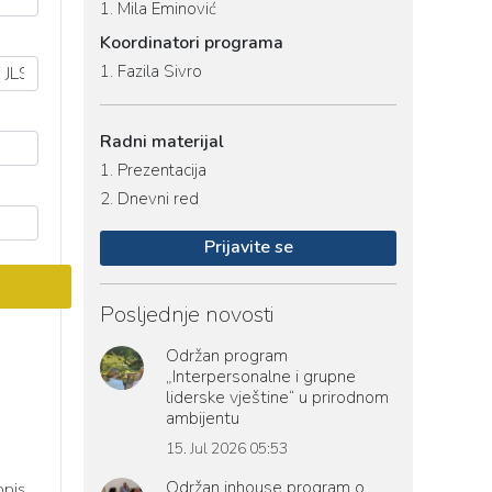
1.
Mila Eminović
Koordinatori programa
1.
Fazila Sivro
Radni materijal
1.
Prezentacija
2.
Dnevni red
Prijavite se
Posljednje novosti
Održan program
„Interpersonalne i grupne
liderske vještine“ u prirodnom
ambijentu
15. Jul 2026 05:53
Održan inhouse program o
opis