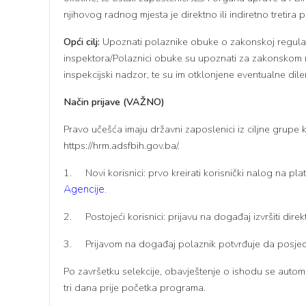
njihovog radnog mjesta je direktno ili indiretno tretira
Opći cilj:
Upoznati polaznike obuke o zakonskoj regulativ
inspektora/Polaznici obuke su upoznati za zakonskom r
inspekcijski nadzor, te su im otklonjene eventualne dile
Način prijave (VAŽNO)
Pravo učešća imaju državni zaposlenici iz ciljne grupe k
https://hrm.adsfbih.gov.ba/.
1.
Novi korisnici: prvo kreirati korisnički nalog na p
Agencije.
2.
Postojeći korisnici: prijavu na događaj izvršiti dire
3.
Prijavom na događaj polaznik potvrđuje da posje
Po završetku selekcije, obavještenje o ishodu se autom
tri dana prije početka programa.