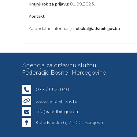
Krajnji rok za prijavu:
01.09.2025.
Kontakt:
Za dodatne informacije:
obuka@adsfbih.gov.ba
Agencija za državnu službu
Federacije Bosne i Hercegovine
033 / 552-040
www.adsfbih.gov.ba
info@adsfbih.gov.ba
Kolodvorska 6, 71000 Sarajevo