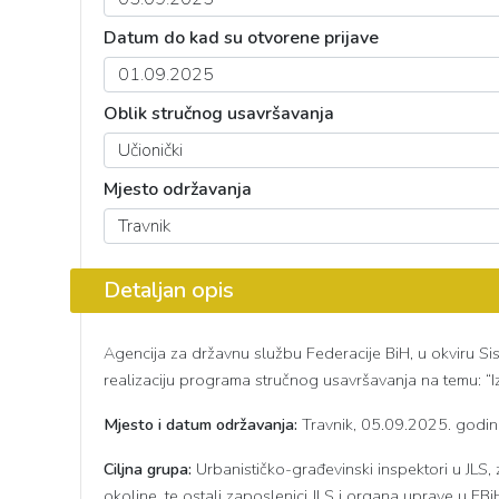
Datum do kad su otvorene prijave
Oblik stručnog usavršavanja
Mjesto održavanja
Detaljan opis
Agencija za državnu službu Federacije BiH, u okviru Si
realizaciju programa stručnog usavršavanja na temu: “I
Mjesto i datum održavanja:
Travnik, 05.09.2025. godine
Ciljna grupa:
Urbanističko-građevinski inspektori u JLS, 
okoline, te ostali zaposlenici JLS i organa uprave u F