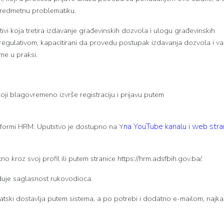
 predmetnu problematiku.
i koja tretira izdavanje građevinskih dozvola i ulogu građevinskih
egulativom, kapacitirani da provedu postupak izdavanja dozvola i va
me u praksi.
oji blagovremeno izvrše registraciju i prijavu putem
na YouTube kanalu
i
web stran
latformi HRM. Uputstvo je dostupno na Y
ktno kroz svoj profil ili putem stranice
https://hrm.adsfbih.gov.ba/.
duje saglasnost rukovodioca.
atski dostavlja putem sistema, a po potrebi i dodatno e-mailom, najka