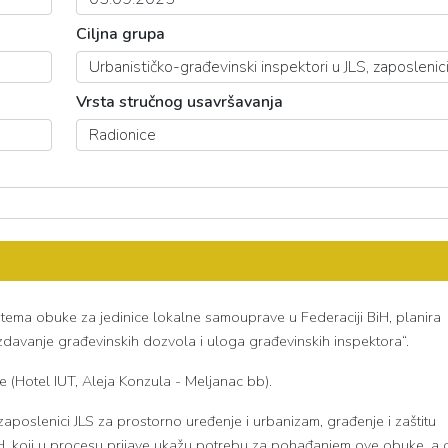
Ciljna grupa
Vrsta stručnog usavršavanja
stema obuke za jedinice lokalne samouprave u Federaciji BiH, planira
zdavanje građevinskih dozvola i uloga građevinskih inspektora“.
 (Hotel IUT, Aleja Konzula - Meljanac bb).
zaposlenici JLS za prostorno uređenje i urbanizam, građenje i zaštitu
BiH, koji u procesu prijave ukažu potrebu za pohađanjem ove obuke, a 