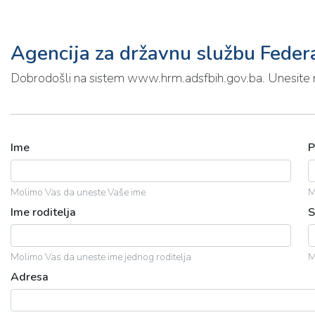
Agencija za državnu službu Feder
Dobrodošli na sistem www.hrm.adsfbih.gov.ba. Unesite neo
Ime
P
Molimo Vas da uneste Vaše ime
M
Ime roditelja
S
Molimo Vas da uneste ime jednog roditelja
M
Adresa