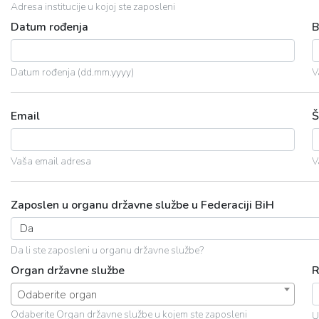
Adresa institucije u kojoj ste zaposleni
Datum rođenja
B
Datum rođenja (dd.mm.yyyy)
V
Email
Š
Vaša email adresa
V
Zaposlen u organu državne službe u Federaciji BiH
Da li ste zaposleni u organu državne službe?
Organ državne službe
R
Odaberite organ
Odaberite Organ državne službe u kojem ste zaposleni
U