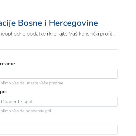
acije Bosne i Hercegovine
phodne podatke i kreirajte Vaš korisnički profil !
rezime
olimo Vas da uneste Vaše prezime
pol
olimo Vas da odaberete pol